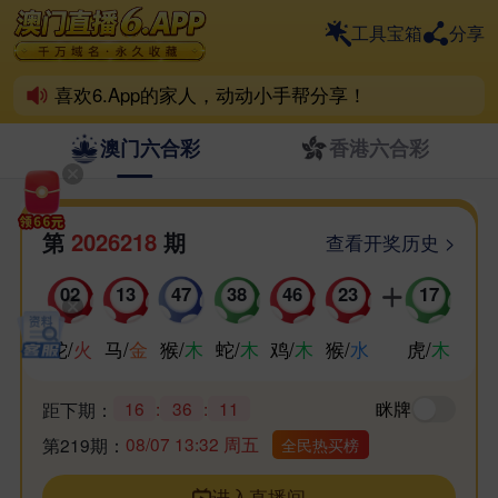
一个6.App，整个六合界
工具宝箱
分享
6.App离不开彩民支持！
喜欢6.App的家人，动动小手帮分享！
祝各位好运爆棚，天天喜中百万！
澳门六合彩
香港六合彩
第
2026218
期
查看开奖历史 >
02
13
47
38
46
23
17
蛇
/
火
马
/
金
猴
/
木
蛇
/
木
鸡
/
木
猴
/
水
虎
/
木
16
:
36
:
11
眯牌
距下期：
08/07 13:32 周五
第219期：
全民热买榜
进入直播间