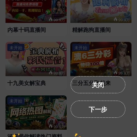
99.9万
99.9万
内幕十码直播间
精解跑狗直播间
未开始
未开始
99.9万
99.9万
十九美女解宝典
三分五分飞起来
关闭
未开始
下一步
99.9万
涵涵带你解读热门资料